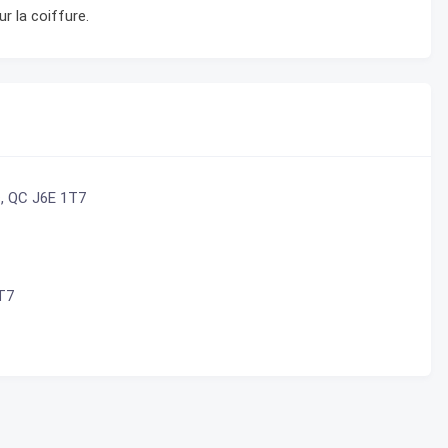
r la coiffure.
s, QC J6E 1T7
1T7