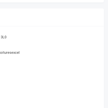
 3L0
toituresexcel