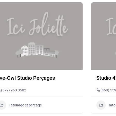
ve-Owl Studio Perçages
Studio 4
(579) 960-3582
(450) 55
Tatouage et perçage
Tato