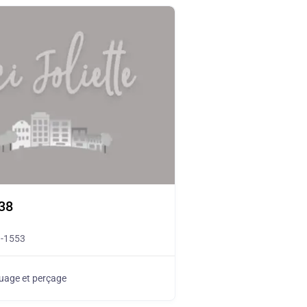
38
9-1553
uage et perçage