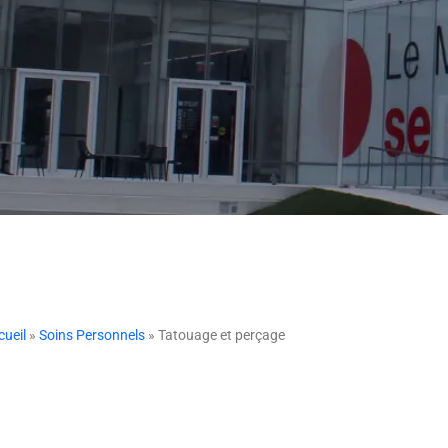
cueil
»
Soins Personnels
» Tatouage et perçage