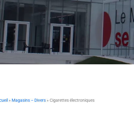
cueil
»
Magasins – Divers
» Cigarettes électroniques