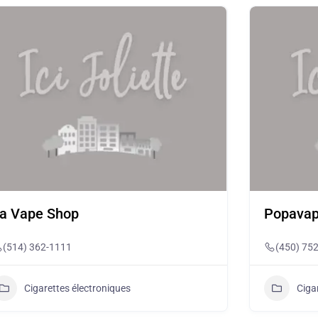
a Vape Shop
Popavap
(514) 362-1111
(450) 75
Cigarettes électroniques
Ciga