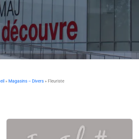
eil
»
Magasins – Divers
» Fleuriste