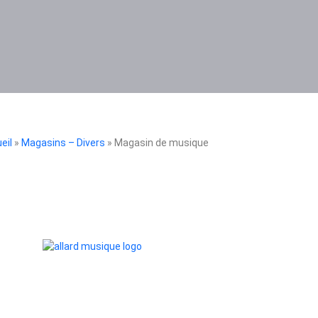
eil
»
Magasins – Divers
» Magasin de musique