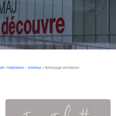
eil
»
Habitation – Intérieur
» Nettoyage ventilation