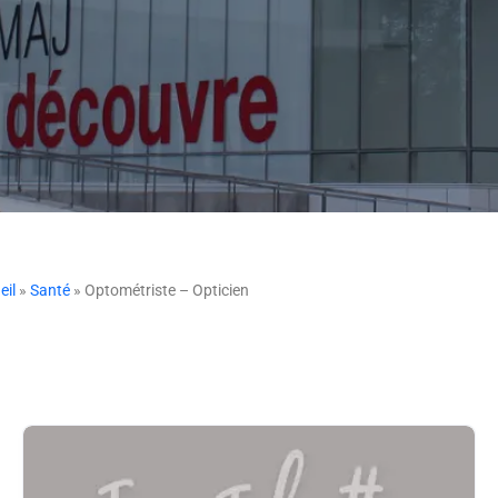
eil
»
Santé
» Optométriste – Opticien