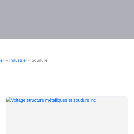
eil
»
Industriel
» Soudure