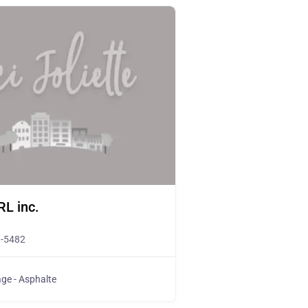
L inc.
8-5482
ge - Asphalte